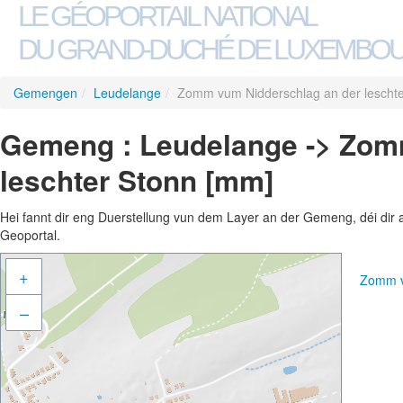
LE GÉOPORTAIL NATIONAL
DU GRAND-DUCHÉ DE LUXEMBO
Gemengen
/
Leudelange
/
Zomm vum Nidderschlag an der lescht
Gemeng : Leudelange -> Zom
leschter Stonn [mm]
Hei fannt dir eng Duerstellung vun dem Layer an der Gemeng, déi dir 
Geoportal.
+
Zomm v
–