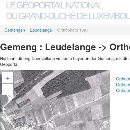
LE GÉOPORTAIL NATIONAL
DU GRAND-DUCHÉ DE LUXEMBO
Gemengen
/
Leudelange
/
Orthophoto 1967
Gemeng : Leudelange -> Orth
Hei fannt dir eng Duerstellung vun dem Layer an der Gemeng, déi dir 
Geoportal.
+
Orthop
Orthop
–
Orthop