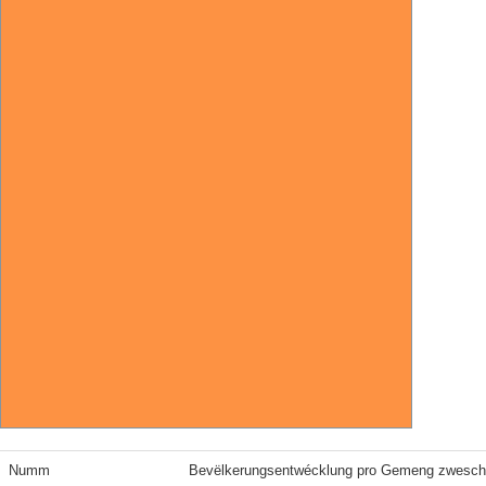
Numm
Bevëlkerungsentwécklung pro Gemeng zwesch