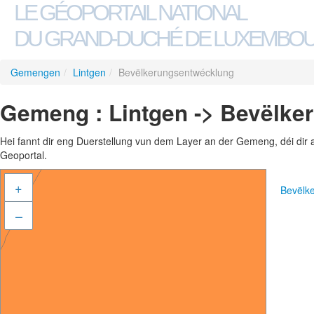
LE GÉOPORTAIL NATIONAL
DU GRAND-DUCHÉ DE LUXEMBO
Gemengen
/
Lintgen
/
Bevëlkerungsentwécklung
Gemeng : Lintgen -> Bevëlk
Hei fannt dir eng Duerstellung vun dem Layer an der Gemeng, déi dir 
Geoportal.
+
Bevëlk
–