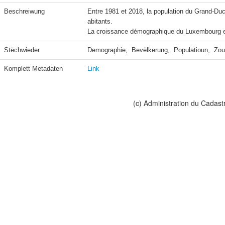
Beschreiwung
Entre 1981 et 2018, la population du Grand-D
abitants.

La croissance démographique du Luxembourg est 
Stëchwieder
Demographie,  Bevëlkerung,  Populatioun,  Zo
Komplett Metadaten
Link
(c) Administration du Cadast