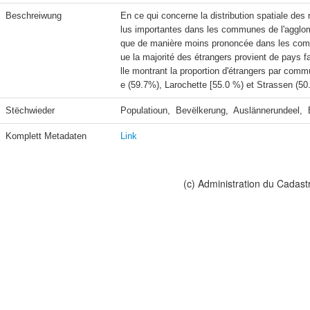
Beschreiwung
En ce qui concerne la distribution spatiale des
lus importantes dans les communes de l'agglom
que de manière moins prononcée dans les commun
ue la majorité des étrangers provient de pays fa
lle montrant la proportion d'étrangers par com
e (59.7%), Larochette [55.0 %) et Strassen (50
Stëchwieder
Populatioun,  Bevëlkerung,  Auslännerundeel, 
Komplett Metadaten
Link
(c) Administration du Cadast