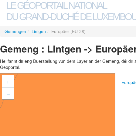
LE GÉOPORTAIL NATIONAL
DU GRAND-DUCHÉ DE LUXEMBO
Gemengen
/
Lintgen
/
Europäer (EU-28)
Gemeng : Lintgen -> Europäer
Hei fannt dir eng Duerstellung vun dem Layer an der Gemeng, déi dir 
Geoportal.
+
Europä
–