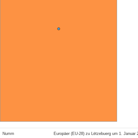
Numm
Europäer (EU-28) zu Lëtzebuerg um 1. Januar 