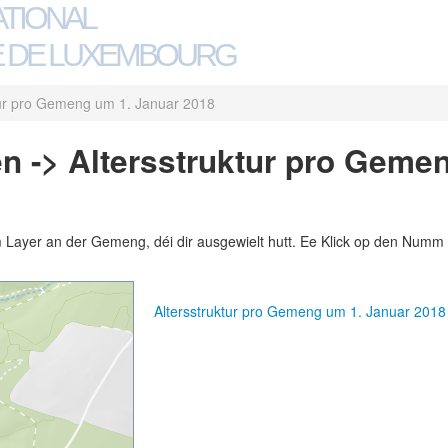
ATIONAL
 DE LUXEMBOURG
tur pro Gemeng um 1. Januar 2018
n -> Altersstruktur pro Geme
m Layer an der Gemeng, déi dir ausgewielt hutt. Ee Klick op den Numm 
Altersstruktur pro Gemeng um 1. Januar 20