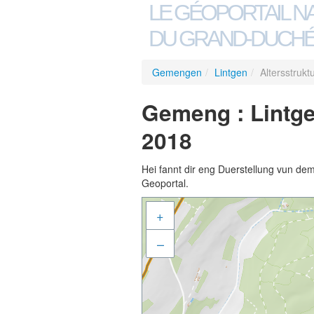
LE GÉOPORTAIL N
DU GRAND-DUCHÉ
Gemengen
/
Lintgen
/
Altersstruk
Gemeng : Lintge
2018
Hei fannt dir eng Duerstellung vun de
Geoportal.
+
–