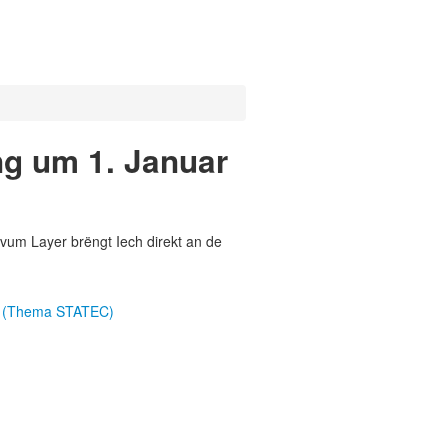
ng um 1. Januar
vum Layer brëngt Iech direkt an de
18 (Thema STATEC)