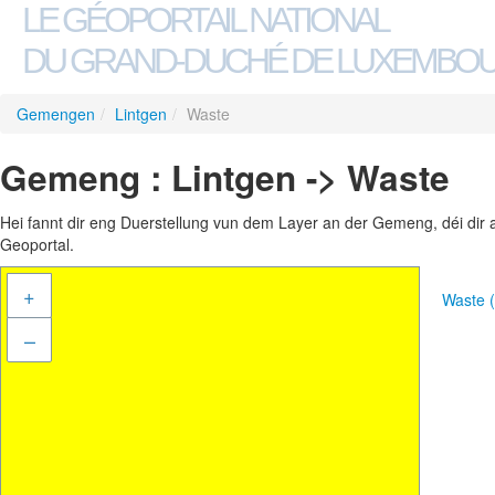
LE GÉOPORTAIL NATIONAL
DU GRAND-DUCHÉ DE LUXEMBO
Gemengen
/
Lintgen
/
Waste
Gemeng : Lintgen -> Waste
Hei fannt dir eng Duerstellung vun dem Layer an der Gemeng, déi dir 
Geoportal.
+
Waste 
–