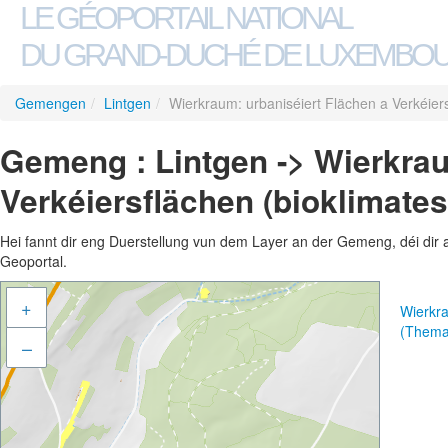
LE GÉOPORTAIL NATIONAL
DU GRAND-DUCHÉ DE LUXEMBO
Gemengen
/
Lintgen
/
Wierkraum: urbaniséiert Flächen a Verkéiers
Gemeng : Lintgen -> Wierkrau
Verkéiersflächen (bioklimates
Hei fannt dir eng Duerstellung vun dem Layer an der Gemeng, déi dir 
Geoportal.
+
Wierkra
(Thema
–