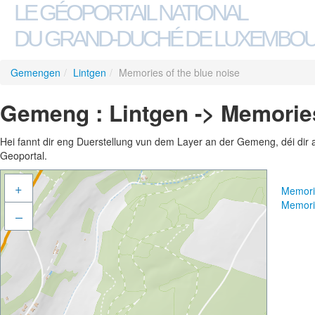
LE GÉOPORTAIL NATIONAL
DU GRAND-DUCHÉ DE LUXEMBO
Gemengen
/
Lintgen
/
Memories of the blue noise
Gemeng : Lintgen -> Memories
Hei fannt dir eng Duerstellung vun dem Layer an der Gemeng, déi dir 
Geoportal.
+
Memorie
Memorie
–