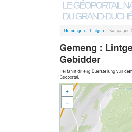
LE GÉOPORTAIL N
DU GRAND-DUCHÉ
Gemengen
/
Lintgen
/
Kampagne 20
Gemeng : Lintge
Gebidder
Hei fannt dir eng Duerstellung vun de
Geoportal.
+
–