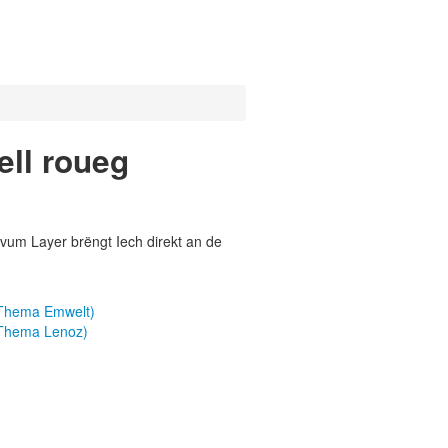
ell roueg
vum Layer brëngt Iech direkt an de
(Thema Emwelt)
(Thema Lenoz)