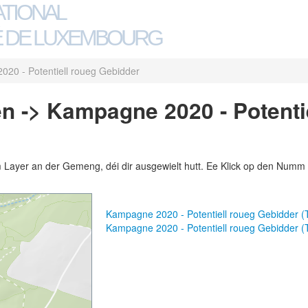
ATIONAL
 DE LUXEMBOURG
20 - Potentiell roueg Gebidder
n -> Kampagne 2020 - Potenti
m Layer an der Gemeng, déi dir ausgewielt hutt. Ee Klick op den Numm 
Kampagne 2020 - Potentiell roueg Gebidder 
Kampagne 2020 - Potentiell roueg Gebidder 