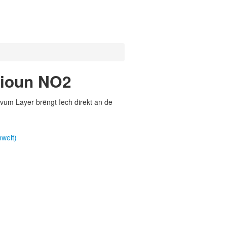
tioun NO2
vum Layer brëngt Iech direkt an de
welt)