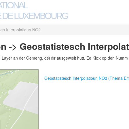
ATIONAL
 DE LUXEMBOURG
sch Interpolatioun NO2
n -> Geostatistesch Interpola
m Layer an der Gemeng, déi dir ausgewielt hutt. Ee Klick op den Numm 
Geostatistesch Interpolatioun NO2 (Thema Em