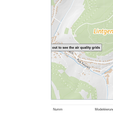
Numm
Modeléierun