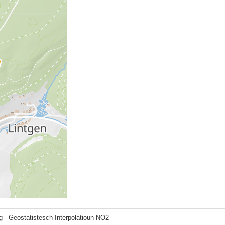
g - Geostatistesch Interpolatioun NO2