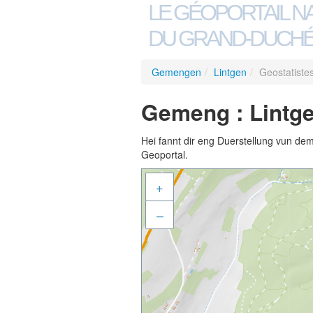
LE GÉOPORTAIL N
DU GRAND-DUCHÉ
Gemengen
/
Lintgen
/
Geostatiste
Gemeng : Lintge
Hei fannt dir eng Duerstellung vun de
Geoportal.
+
–