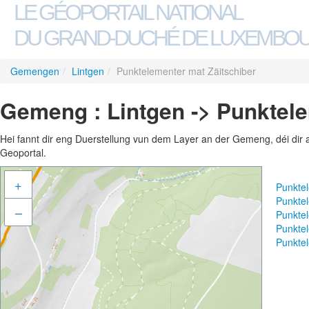
LE GÉOPORTAIL NATIONAL
DU GRAND-DUCHÉ DE LUXEMBO
Gemengen
/
Lintgen
/
Punktelementer mat Zäitschiber
Gemeng : Lintgen -> Punktele
Hei fannt dir eng Duerstellung vun dem Layer an der Gemeng, déi dir 
Geoportal.
+
Punkte
Punkte
–
Punkte
Punktel
Punktel