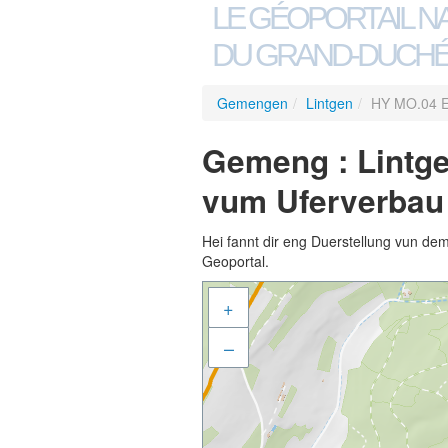
LE GÉOPORTAIL N
DU GRAND-DUCHÉ
Gemengen
/
Lintgen
/
HY MO.04 E
Gemeng : Lintg
vum Uferverbau 
Hei fannt dir eng Duerstellung vun de
Geoportal.
+
–