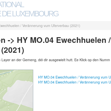
ATIONAL
 DE LUXEMBOURG
wechhuelen / Verännerung vum Uferverbau (2021)
en -> HY MO.04 Ewechhuelen 
(2021)
m Layer an der Gemeng, déi dir ausgewielt hutt. Ee Klick op den Numm 
HY MO.04 Ewechhuelen / Verännerung vum U
HY MO.04 Ewechhuelen / Verännerung vum U