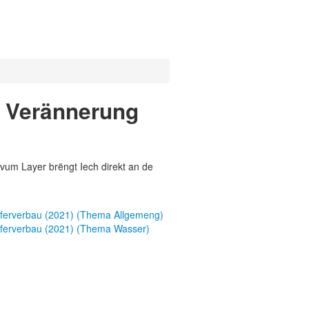
/ Verännerung
vum Layer brëngt Iech direkt an de
ferverbau (2021) (Thema Allgemeng)
ferverbau (2021) (Thema Wasser)