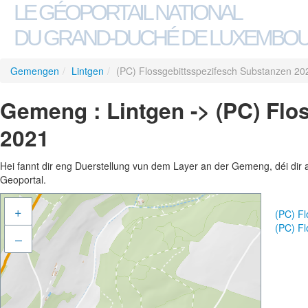
LE GÉOPORTAIL NATIONAL
DU GRAND-DUCHÉ DE LUXEMBO
Gemengen
/
Lintgen
/
(PC) Flossgebittsspezifesch Substanzen 20
Gemeng : Lintgen -> (PC) Flo
2021
Hei fannt dir eng Duerstellung vun dem Layer an der Gemeng, déi dir 
Geoportal.
+
(PC) F
(PC) F
–