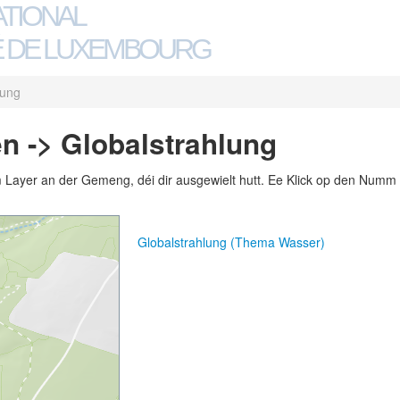
ATIONAL
 DE LUXEMBOURG
lung
n -> Globalstrahlung
m Layer an der Gemeng, déi dir ausgewielt hutt. Ee Klick op den Numm 
Globalstrahlung (Thema Wasser)