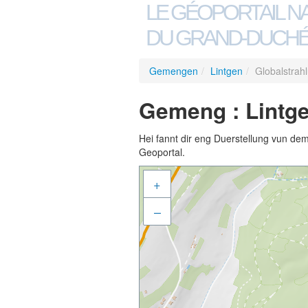
LE GÉOPORTAIL N
DU GRAND-DUCHÉ
Gemengen
/
Lintgen
/
Globalstrah
Gemeng : Lintge
Hei fannt dir eng Duerstellung vun de
Geoportal.
+
–