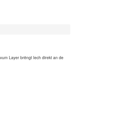
vum Layer brëngt Iech direkt an de