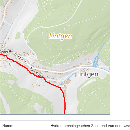
Numm
Hydromorphologeschen Zoustand vun den Iww