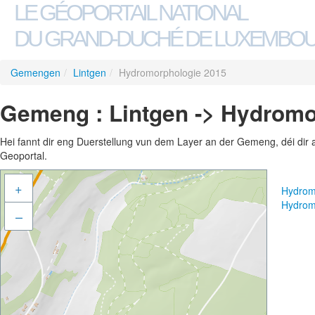
LE GÉOPORTAIL NATIONAL
DU GRAND-DUCHÉ DE LUXEMBO
Gemengen
/
Lintgen
/
Hydromorphologie 2015
Gemeng : Lintgen -> Hydromo
Hei fannt dir eng Duerstellung vun dem Layer an der Gemeng, déi dir 
Geoportal.
+
Hydrom
Hydrom
–