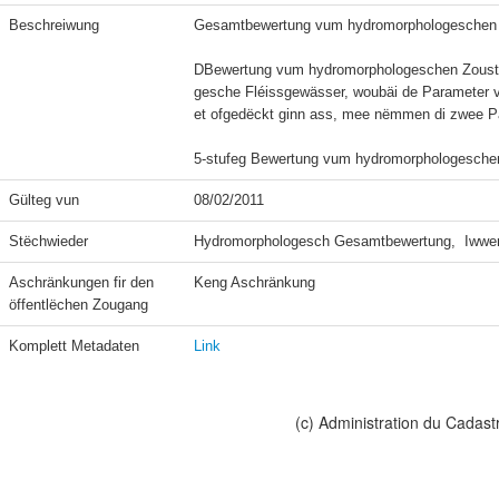
Beschreiwung
Gesamtbewertung vum hydromorphologeschen Zo
DBewertung vum hydromorphologeschen Zoustan
gesche Fléissgewässer, woubäi de Parameter vu
et ofgedëckt ginn ass, mee nëmmen di zwee Pa
Gülteg vun
08/02/2011
Stëchwieder
Hydromorphologesch Gesamtbewertung,  Iwwerf
Aschränkungen fir den 
Keng Aschränkung
öffentlëchen Zougang
Komplett Metadaten
Link
(c) Administration du Cadast