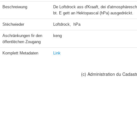
Beschreiwung
De Loftdrock ass d'Kraaft, dei d'atmosphäres
bt. E gett an Hektopascal (hPa) ausgedréckt.
Stëchwieder
Loftdrock,  hPa
Aschränkungen fir den 
keng
öffentlëchen Zougang
Komplett Metadaten
Link
(c) Administration du Cadast