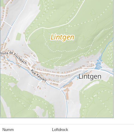
Numm
Loftdrock