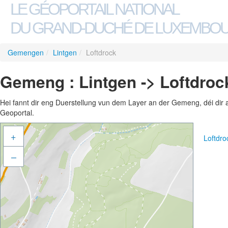
LE GÉOPORTAIL NATIONAL
DU GRAND-DUCHÉ DE LUXEMBO
Gemengen
/
Lintgen
/
Loftdrock
Gemeng : Lintgen -> Loftdroc
Hei fannt dir eng Duerstellung vun dem Layer an der Gemeng, déi dir 
Geoportal.
+
Loftdr
–