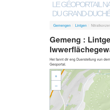
LE GÉOPORTAIL N
DU GRAND-DUCHÉ
Gemengen
/
Lintgen
/
Nitratkonze
Gemeng : Lintge
Iwwerflächegew
Hei fannt dir eng Duerstellung vun de
Geoportal.
+
–