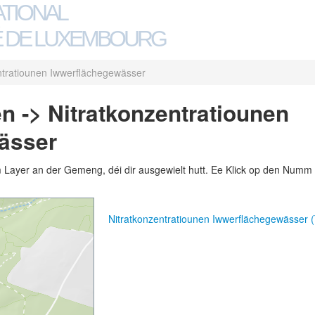
ATIONAL
 DE LUXEMBOURG
ntratiounen Iwwerflächegewässer
n -> Nitratkonzentratiounen
ässer
m Layer an der Gemeng, déi dir ausgewielt hutt. Ee Klick op den Numm 
Nitratkonzentratiounen Iwwerflächegewässer