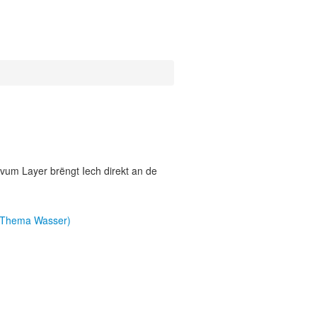
vum Layer brëngt Iech direkt an de
 (Thema Wasser)