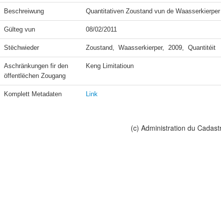
Beschreiwung
Quantitativen Zoustand vun de Waasserkierper
Gülteg vun
08/02/2011
Stëchwieder
Zoustand,  Waasserkierper,  2009,  Quantitéit
Aschränkungen fir den 
Keng Limitatioun
öffentlëchen Zougang
Komplett Metadaten
Link
(c) Administration du Cadast