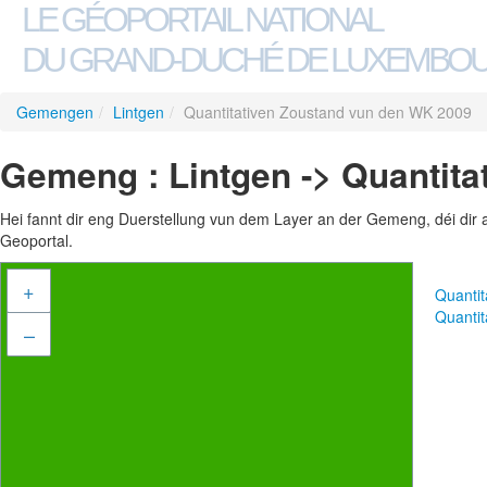
LE GÉOPORTAIL NATIONAL
DU GRAND-DUCHÉ DE LUXEMBO
Gemengen
/
Lintgen
/
Quantitativen Zoustand vun den WK 2009
Gemeng : Lintgen -> Quantit
Hei fannt dir eng Duerstellung vun dem Layer an der Gemeng, déi dir 
Geoportal.
+
Quanti
Quanti
–