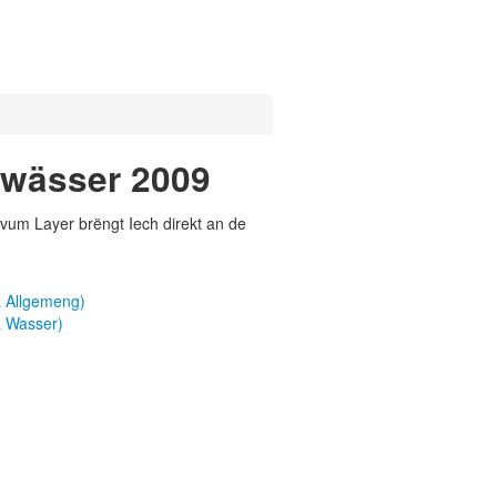
ewässer 2009
vum Layer brëngt Iech direkt an de
 Allgemeng)
 Wasser)