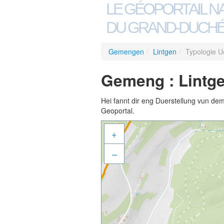
LE GÉOPORTAIL N
DU GRAND-DUCHÉ
Gemengen
/
Lintgen
/
Typologie 
Gemeng : Lintge
Hei fannt dir eng Duerstellung vun de
Geoportal.
+
–