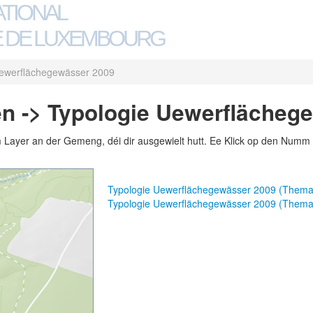
ATIONAL
 DE LUXEMBOURG
Uewerflächegewässer 2009
n -> Typologie Uewerflächeg
m Layer an der Gemeng, déi dir ausgewielt hutt. Ee Klick op den Numm 
Typologie Uewerflächegewässer 2009 (Thema
Typologie Uewerflächegewässer 2009 (Thema