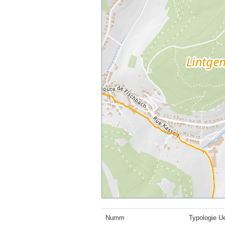
Numm
Typologie U