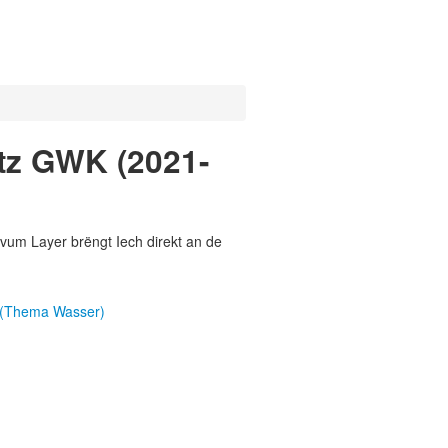
tz GWK (2021-
vum Layer brëngt Iech direkt an de
(Thema Wasser)