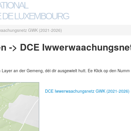
ATIONAL
 DE LUXEMBOURG
aachungsnetz GWK (2021-2026)
en -> DCE Iwwerwaachungsne
m Layer an der Gemeng, déi dir ausgewielt hutt. Ee Klick op den Numm 
DCE Iwwerwaachungsnetz GWK (2021-2026) 