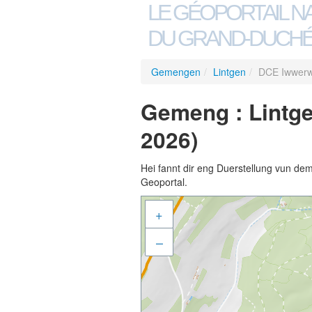
LE GÉOPORTAIL N
DU GRAND-DUCHÉ
Gemengen
/
Lintgen
/
DCE Iwwerw
Gemeng : Lintg
2026)
Hei fannt dir eng Duerstellung vun de
Geoportal.
+
–