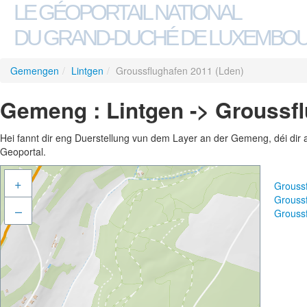
LE GÉOPORTAIL NATIONAL
DU GRAND-DUCHÉ DE LUXEMBO
Gemengen
/
Lintgen
/
Groussflughafen 2011 (Lden)
Gemeng : Lintgen -> Groussfl
Hei fannt dir eng Duerstellung vun dem Layer an der Gemeng, déi dir 
Geoportal.
+
Grouss
Grouss
–
Grouss