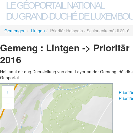
LE GÉOPORTAIL NATIONAL
DU GRAND-DUCHÉ DE LUXEMBO
Gemengen
/
Lintgen
/
Prioritär Hotspots - Schinnenkaméidi 2016
Gemeng : Lintgen -> Prioritä
2016
Hei fannt dir eng Duerstellung vun dem Layer an der Gemeng, déi dir 
Geoportal.
+
Priorit
Priorit
–