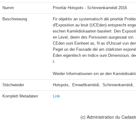
Numm
Prioritär Hotspots - Schinnenkaméidi 2016
Beschreiwung
Fir objektiv an systematisch déi prioritär Probl
d'Exposition au bruit (UCEden) entsprecht e
eschen Kaméidiskaarten baséiert. Den Expositi
en Level, deem des Persounen ausgesaat sin. 
CEden ouni Eenheet as, N as d'Unzuel vun den
Pegel un der Fassade déi am stärksten exponéi
Eden eigentlech en Indice ouni Dimensioun, d
t.

Weider Informatiounen sin an den Kaméidisakt
Stëchwieder
Hotspots,  Emweltkaméidi,  Schinnenkaméidi,  
Komplett Metadaten
Link
(c) Administration du Cadast