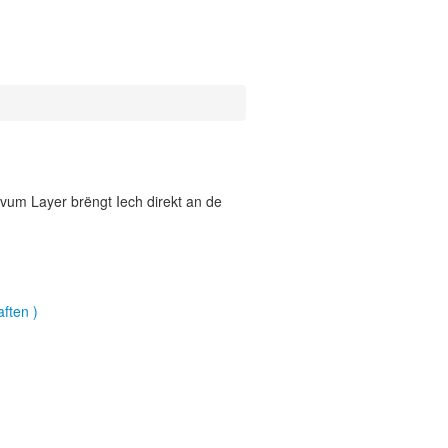
vum Layer brëngt Iech direkt an de
ften )