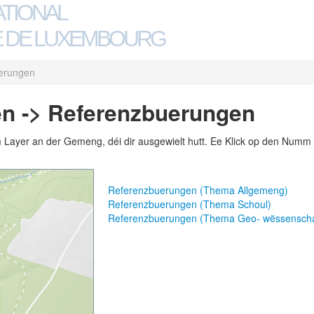
ATIONAL
 DE LUXEMBOURG
erungen
en -> Referenzbuerungen
m Layer an der Gemeng, déi dir ausgewielt hutt. Ee Klick op den Numm 
Referenzbuerungen (Thema Allgemeng)
Referenzbuerungen (Thema Schoul)
Referenzbuerungen (Thema Geo- wëssenscha