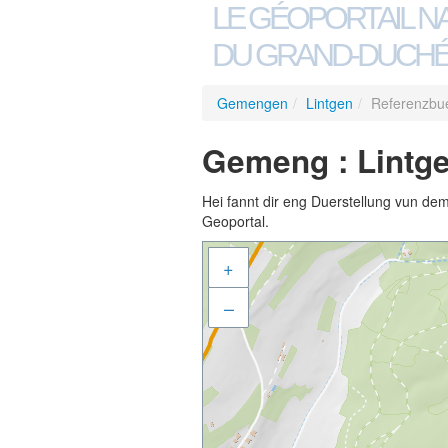
LE GÉOPORTAIL N
DU GRAND-DUCHÉ
Gemengen
/
Lintgen
/
Referenzbu
Gemeng : Lintg
Hei fannt dir eng Duerstellung vun de
Geoportal.
+
–