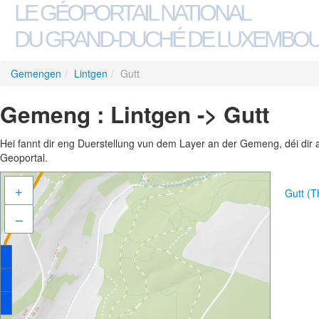
LE GÉOPORTAIL NATIONAL
DU GRAND-DUCHÉ DE LUXEMBO
Gemengen
/
Lintgen
/
Gutt
Gemeng : Lintgen -> Gutt
Hei fannt dir eng Duerstellung vun dem Layer an der Gemeng, déi dir 
Geoportal.
+
Gutt (
–