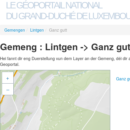
LE GÉOPORTAIL NATIONAL
DU GRAND-DUCHÉ DE LUXEMBO
Gemengen
/
Lintgen
/
Ganz gutt
Gemeng : Lintgen -> Ganz gut
Hei fannt dir eng Duerstellung vun dem Layer an der Gemeng, déi dir 
Geoportal.
+
Ganz g
–