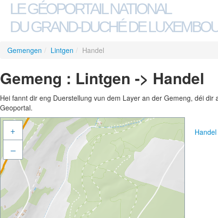
LE GÉOPORTAIL NATIONAL
DU GRAND-DUCHÉ DE LUXEMBO
Gemengen
/
Lintgen
/
Handel
Gemeng : Lintgen -> Handel
Hei fannt dir eng Duerstellung vun dem Layer an der Gemeng, déi dir 
Geoportal.
+
Handel
–