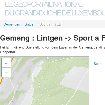
LE GÉOPORTAIL NATIONAL
DU GRAND-DUCHÉ DE LUXEMBO
Gemengen
/
Lintgen
/
Sport a Fräizäit
Gemeng : Lintgen -> Sport a F
Hei fannt dir eng Duerstellung vun dem Layer an der Gemeng, déi dir 
Geoportal.
+
Sport a
–