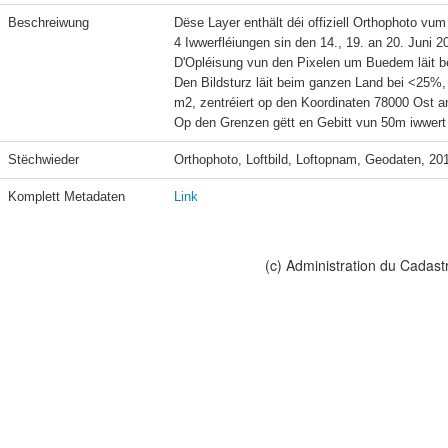
Beschreiwung
Dëse Layer enthält déi offiziell Orthophoto vum 
4 Iwwerfléiungen sin den 14., 19. an 20. Juni 
D'Opléisung vun den Pixelen um Buedem läit b
Den Bildsturz läit beim ganzen Land bei <25%
m2, zentréiert op den Koordinaten 78000 Ost an
Stëchwieder
Orthophoto, Loftbild, Loftopnam, Geodaten, 20
Komplett Metadaten
Link
(c) Administration du Cadast