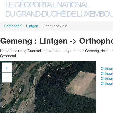
LE GÉOPORTAIL NATIONAL
DU GRAND-DUCHÉ DE LUXEMBO
Gemengen
/
Lintgen
/
Orthophoto 2017
Gemeng : Lintgen -> Orthoph
Hei fannt dir eng Duerstellung vun dem Layer an der Gemeng, déi dir 
Geoportal.
+
Orthop
Orthop
–
Orthop
Orthop