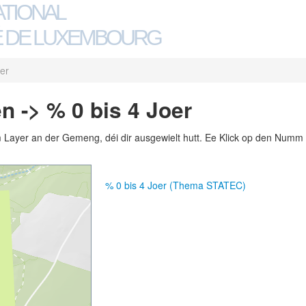
ATIONAL
 DE LUXEMBOURG
oer
n -> % 0 bis 4 Joer
m Layer an der Gemeng, déi dir ausgewielt hutt. Ee Klick op den Numm 
% 0 bis 4 Joer (Thema STATEC)