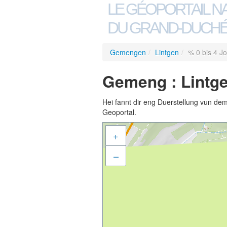
LE GÉOPORTAIL N
DU GRAND-DUCHÉ
Gemengen
/
Lintgen
/
% 0 bis 4 J
Gemeng : Lintge
Hei fannt dir eng Duerstellung vun de
Geoportal.
+
–