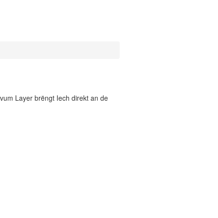
vum Layer brëngt Iech direkt an de