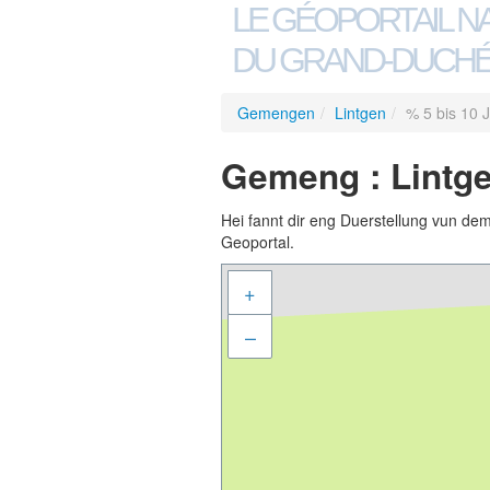
LE GÉOPORTAIL N
DU GRAND-DUCHÉ
Gemengen
/
Lintgen
/
% 5 bis 10 
Gemeng : Lintge
Hei fannt dir eng Duerstellung vun de
Geoportal.
+
–