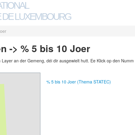
ATIONAL
 DE LUXEMBOURG
Joer
n -> % 5 bis 10 Joer
m Layer an der Gemeng, déi dir ausgewielt hutt. Ee Klick op den Numm 
% 5 bis 10 Joer (Thema STATEC)