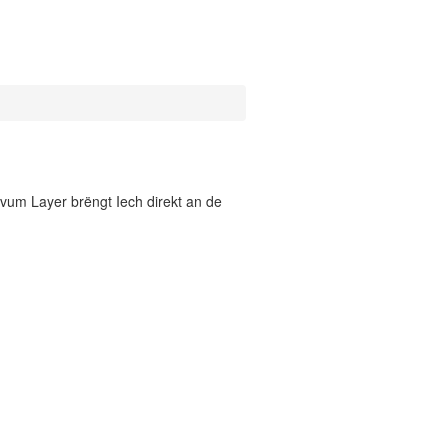
vum Layer brëngt Iech direkt an de