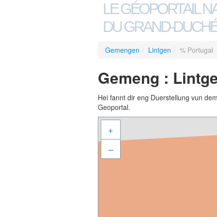
LE GÉOPORTAIL N
DU GRAND-DUCHÉ
Gemengen
/
Lintgen
/
% Portugal
Gemeng : Lintge
Hei fannt dir eng Duerstellung vun de
Geoportal.
+
–