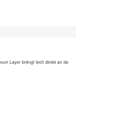
vum Layer brëngt Iech direkt an de