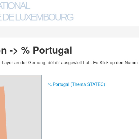
ATIONAL
 DE LUXEMBOURG
n -> % Portugal
m Layer an der Gemeng, déi dir ausgewielt hutt. Ee Klick op den Numm 
% Portugal (Thema STATEC)