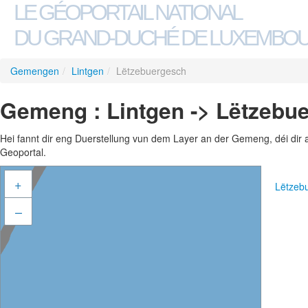
LE GÉOPORTAIL NATIONAL
DU GRAND-DUCHÉ DE LUXEMBO
Gemengen
/
Lintgen
/
Lëtzebuergesch
Gemeng : Lintgen -> Lëtzebu
Hei fannt dir eng Duerstellung vun dem Layer an der Gemeng, déi dir 
Geoportal.
+
Lëtzeb
–