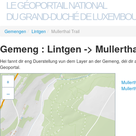
LE GÉOPORTAIL NATIONAL
DU GRAND-DUCHÉ DE LUXEMBO
Gemengen
/
Lintgen
/
Mullerthal Trail
Gemeng : Lintgen -> Mullertha
Hei fannt dir eng Duerstellung vun dem Layer an der Gemeng, déi dir 
Geoportal.
+
Mullert
Mullert
–