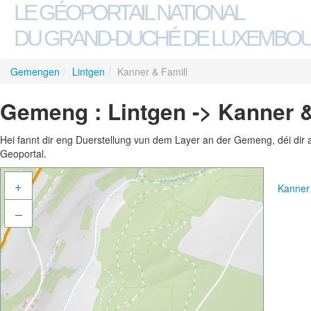
LE GÉOPORTAIL NATIONAL
DU GRAND-DUCHÉ DE LUXEMBO
Gemengen
/
Lintgen
/
Kanner & Famill
Gemeng : Lintgen -> Kanner &
Hei fannt dir eng Duerstellung vun dem Layer an der Gemeng, déi dir 
Geoportal.
+
Kanner
–