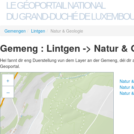
LE GÉOPORTAIL NATIONAL
DU GRAND-DUCHÉ DE LUXEMBO
Gemengen
/
Lintgen
/
Natur & Geologie
Gemeng : Lintgen -> Natur & 
Hei fannt dir eng Duerstellung vun dem Layer an der Gemeng, déi dir 
Geoportal.
+
Natur 
Natur 
–
Natur 