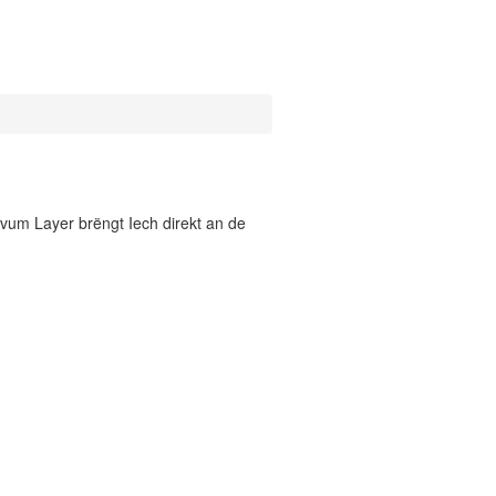
vum Layer brëngt Iech direkt an de