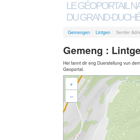
LE GÉOPORTAIL N
DU GRAND-DUCHÉ
Gemengen
/
Lintgen
/
Sentier Adr
Gemeng : Lintge
Hei fannt dir eng Duerstellung vun de
Geoportal.
+
–