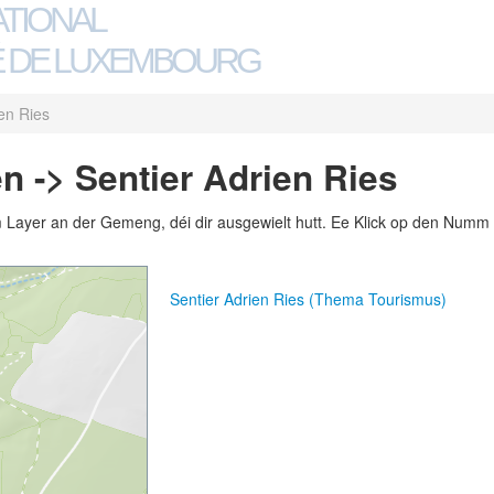
ATIONAL
 DE LUXEMBOURG
ien Ries
n -> Sentier Adrien Ries
m Layer an der Gemeng, déi dir ausgewielt hutt. Ee Klick op den Numm 
Sentier Adrien Ries (Thema Tourismus)