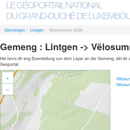
LE GÉOPORTAIL NATIONAL
DU GRAND-DUCHÉ DE LUXEMBO
Gemengen
/
Lintgen
/
Vëlosummer 2026
Gemeng : Lintgen -> Vëlosu
Hei fannt dir eng Duerstellung vun dem Layer an der Gemeng, déi dir 
Geoportal.
+
Vëlosu
Vëlosu
–