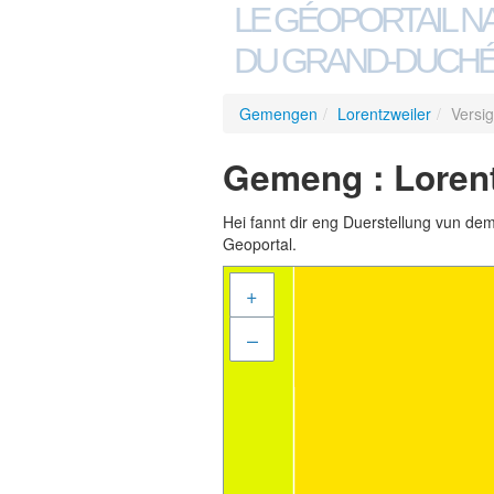
LE GÉOPORTAIL N
DU GRAND-DUCHÉ
Gemengen
/
Lorentzweiler
/
Versi
Gemeng : Lorent
Hei fannt dir eng Duerstellung vun de
Geoportal.
+
–