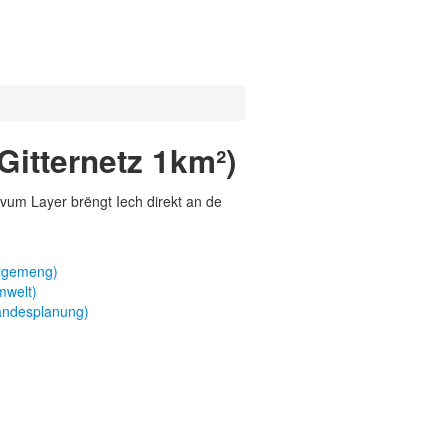
Gitternetz 1km²)
vum Layer brëngt Iech direkt an de
llgemeng)
mwelt)
Landesplanung)