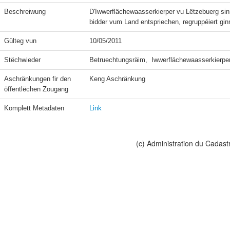
Beschreiwung
D'Iwwerflächewaasserkierper vu Lëtzebuerg s
bidder vum Land entspriechen, regruppéiert g
Gülteg vun
10/05/2011
Stëchwieder
Betruechtungsräim,  Iwwerflächewaasserkierpe
Aschränkungen fir den 
Keng Aschränkung
öffentlëchen Zougang
Komplett Metadaten
Link
(c) Administration du Cadast