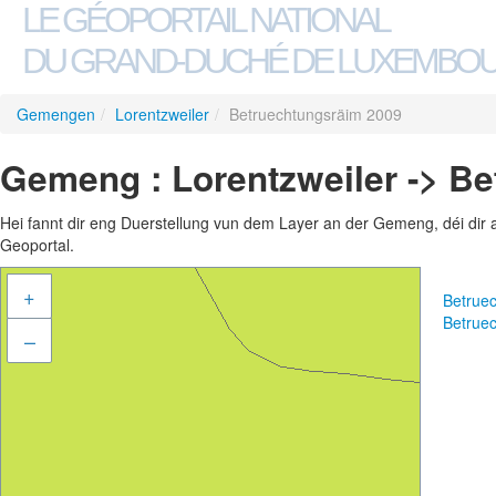
LE GÉOPORTAIL NATIONAL
DU GRAND-DUCHÉ DE LUXEMBO
Gemengen
/
Lorentzweiler
/
Betruechtungsräim 2009
Gemeng : Lorentzweiler -> B
Hei fannt dir eng Duerstellung vun dem Layer an der Gemeng, déi dir 
Geoportal.
+
Betrue
Betrue
–