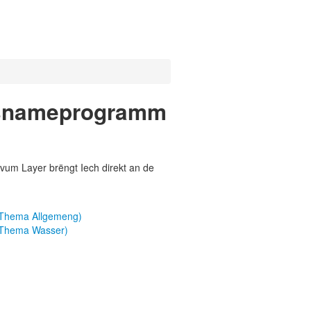
ossnameprogramm
vum Layer brëngt Iech direkt an de
(Thema Allgemeng)
(Thema Wasser)