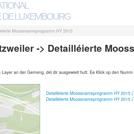
ATIONAL
 DE LUXEMBOURG
lléierte Moossnameprogramm HY 2015
zweiler -> Detailléierte Mo
m Layer an der Gemeng, déi dir ausgewielt hutt. Ee Klick op den Numm 
Detailléierte Moossnameprogramm HY 2015 
Detailléierte Moossnameprogramm HY 2015 