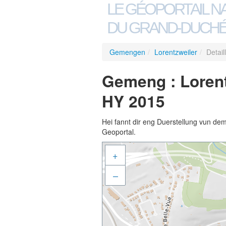
LE GÉOPORTAIL N
DU GRAND-DUCHÉ
Gemengen
/
Lorentzweiler
/
Detai
Gemeng : Lorent
HY 2015
Hei fannt dir eng Duerstellung vun de
Geoportal.
+
–