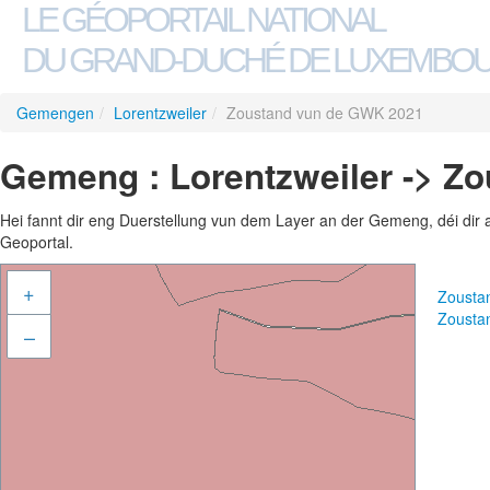
LE GÉOPORTAIL NATIONAL
DU GRAND-DUCHÉ DE LUXEMBO
Gemengen
/
Lorentzweiler
/
Zoustand vun de GWK 2021
Gemeng : Lorentzweiler -> Z
Hei fannt dir eng Duerstellung vun dem Layer an der Gemeng, déi dir 
Geoportal.
+
Zousta
Zousta
–