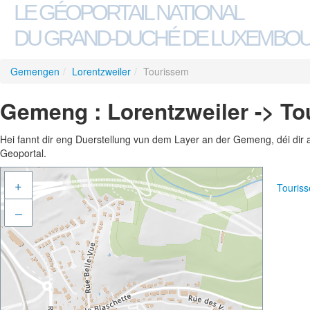
LE GÉOPORTAIL NATIONAL
DU GRAND-DUCHÉ DE LUXEMBO
Gemengen
/
Lorentzweiler
/
Tourissem
Gemeng : Lorentzweiler -> T
Hei fannt dir eng Duerstellung vun dem Layer an der Gemeng, déi dir 
Geoportal.
+
Touris
–