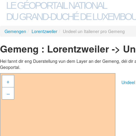
LE GÉOPORTAIL NATIONAL
DU GRAND-DUCHÉ DE LUXEMBO
Gemengen
/
Lorentzweiler
/
Undeel un Italiener pro Gemeng
Gemeng : Lorentzweiler -> Un
Hei fannt dir eng Duerstellung vun dem Layer an der Gemeng, déi dir 
Geoportal.
+
Undeel
–