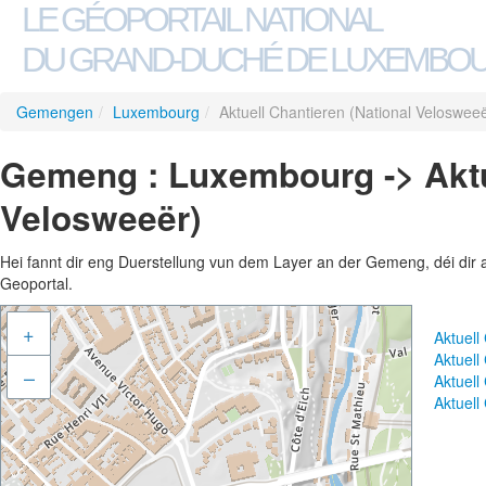
LE GÉOPORTAIL NATIONAL
DU GRAND-DUCHÉ DE LUXEMBO
Gemengen
/
Luxembourg
/
Aktuell Chantieren (National Veloswee
Gemeng : Luxembourg -> Aktue
Velosweeër)
Hei fannt dir eng Duerstellung vun dem Layer an der Gemeng, déi dir 
Geoportal.
+
Aktuell
Aktuell
–
Aktuell
Aktuell