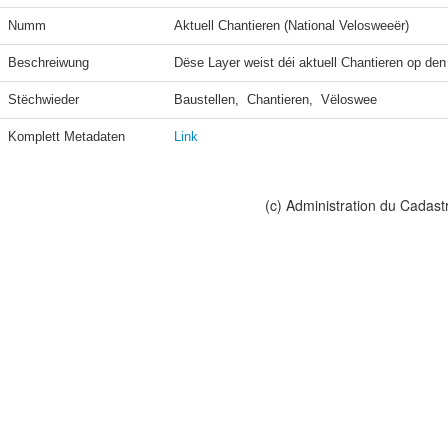
Numm
Aktuell Chantieren (National Velosweeër)
Beschreiwung
Dëse Layer weist déi aktuell Chantieren op den
Stëchwieder
Baustellen,  Chantieren,  Vëloswee
Komplett Metadaten
Link
(c) Administration du Cadast