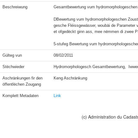
Beschreiwung
Gesamtbewertung vum hydromorphologeschen Zo
DBewertung vum hydromorphologeschen Zoustan
gesche Fléissgewässer, woubäi de Parameter vu
et ofgedëckt ginn ass, mee nëmmen di zwee Pa
Gülteg vun
08/02/2011
Stëchwieder
Hydromorphologesch Gesamtbewertung,  Iwwerf
Aschränkungen fir den 
Keng Aschränkung
öffentlëchen Zougang
Komplett Metadaten
Link
(c) Administration du Cadast