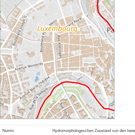
Numm
Hydromorphologeschen Zoustand vun den Iww