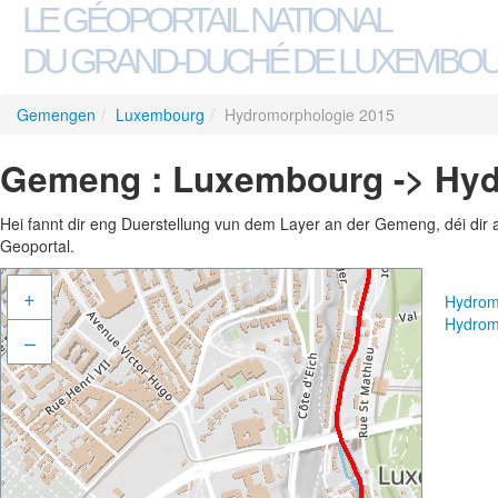
LE GÉOPORTAIL NATIONAL
DU GRAND-DUCHÉ DE LUXEMBO
Gemengen
/
Luxembourg
/
Hydromorphologie 2015
Gemeng : Luxembourg -> Hyd
Hei fannt dir eng Duerstellung vun dem Layer an der Gemeng, déi dir 
Geoportal.
+
Hydrom
Hydrom
–