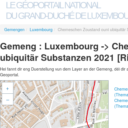
LE GÉOPORTAIL NATIONAL
DU GRAND-DUCHÉ DE LUXEMBO
Gemengen
/
Luxembourg
/
Chemeschen Zoustand ouni ubiquitär S
Gemeng : Luxembourg -> Ch
ubiquitär Substanzen 2021 [R
Hei fannt dir eng Duerstellung vun dem Layer an der Gemeng, déi dir 
Geoportal.
+
Chemesc
(Thema
–
Chemesc
(Thema