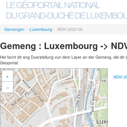
LE GÉOPORTAIL NATIONAL
DU GRAND-DUCHÉ DE LUXEMBO
Gemengen
/
Luxembourg
/
NDVI 2022-08
Gemeng : Luxembourg -> NDV
Hei fannt dir eng Duerstellung vun dem Layer an der Gemeng, déi dir 
Geoportal.
+
NDVI 2
–