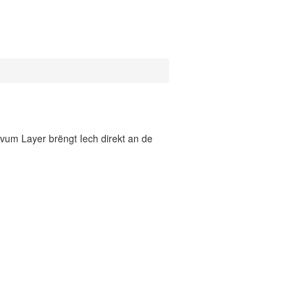
vum Layer brëngt Iech direkt an de