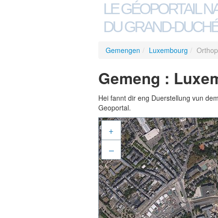
LE GÉOPORTAIL N
DU GRAND-DUCHÉ
Gemengen
/
Luxembourg
/
Orthop
Gemeng : Luxem
Hei fannt dir eng Duerstellung vun de
Geoportal.
+
–