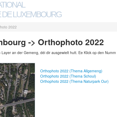
ATIONAL
 DE LUXEMBOURG
hoto 2022
bourg -> Orthophoto 2022
m Layer an der Gemeng, déi dir ausgewielt hutt. Ee Klick op den Numm 
Orthophoto 2022 (Thema Allgemeng)
Orthophoto 2022 (Thema Schoul)
Orthophoto 2022 (Thema Naturpark Our)