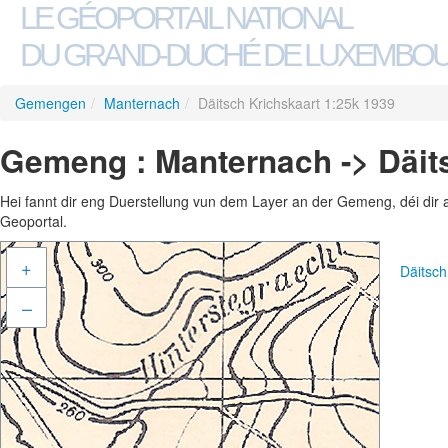
LE GÉOPORTAIL NATIONAL
DU GRAND-DUCHÉ DE LUXEMBO
Gemengen
/
Manternach
/
Däitsch Krichskaart 1:25k 1939
Gemeng : Manternach -> Däit
Hei fannt dir eng Duerstellung vun dem Layer an der Gemeng, déi dir 
Geoportal.
+
Däitsch
–