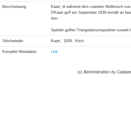
Beschreiwung
Kaart, di während dem zweeten Weltkrisch vun 
D'Kaart guff am September 1939 erstallt an be
rten.

Spéider guffen Triangulatiounspunkten souwéi 
Stëchwieder
Kaart,  1939,  Krich
Komplett Metadaten
Link
(c) Administration du Cadast