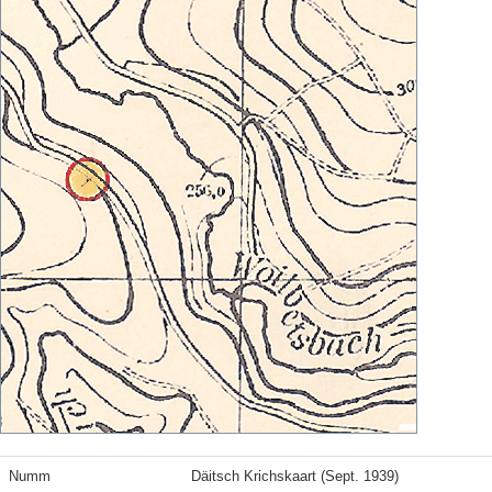
Numm
Däitsch Krichskaart (Sept. 1939)