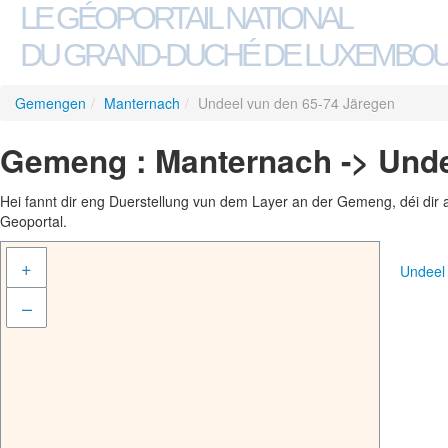
LE GÉOPORTAIL NATIONAL
DU GRAND-DUCHÉ DE LUXEMBO
Gemengen
/
Manternach
/
Undeel vun den 65-74 Järegen
Gemeng : Manternach -> Unde
Hei fannt dir eng Duerstellung vun dem Layer an der Gemeng, déi dir 
Geoportal.
+
Undeel
–